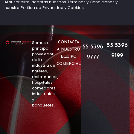
Al suscribirte, aceptas nuestros Términos y Condiciones y
nuestra Política de Privacidad y Cookies.
Somos el
CONTACTA
55 5396
55 5396
principal
A NUESTRO
proveedor
9199
9777
EQUIPO
de la
COMERCIAL
industria de
hoteles,
restaurantes,
hospitales,
comedores
industriales
y
banquetes.