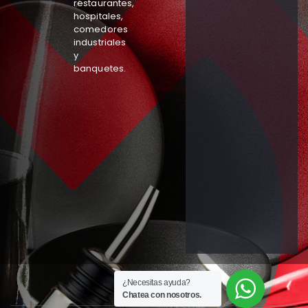
restaurantes,
hospitales,
comedores
industriales
y
banquetes.
¿Necesitas ayuda?
Chatea con nosotros.