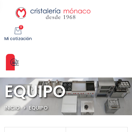
0
Mi cotización
Categorías
EQUIPO
INICIO
>
EQUIPO