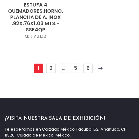
ESTUFA 4
QUEMADORES,HORNO,
PLANCHA DE A. INOX
.92X.76X1.03 MTS.-
SSE4QP
SKU: SA144
1
2
…
5
6
¡VISITA NUESTRA SALA DE EXHIBICIÓN!
Te esperamos en Calzada México Tacuba 152, Anáhuac, CP
11320, Ciudad de México, México.