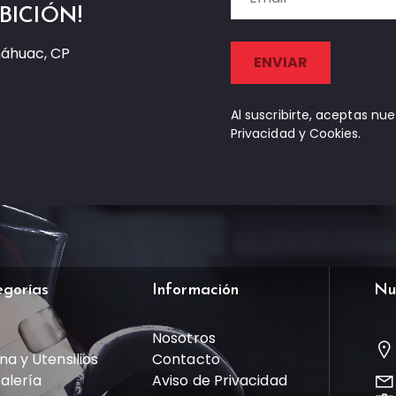
BICIÓN!
náhuac, CP
Al suscribirte, aceptas nu
Privacidad y Cookies.
egorías
Información
Nu
Nosotros
na y Utensilios
Contacto
talería
Aviso de Privacidad