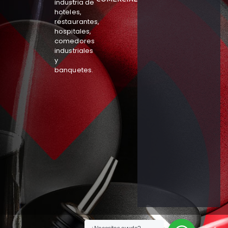
industria de
hoteles,
restaurantes,
hospitales,
comedores
industriales
y
banquetes.