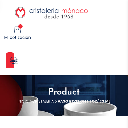
0
Mi cotización
Categorías
Product
INICIO
CRISTALERIA
VASO BOSTON 1.1 OZ/ 33 ML