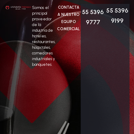
CONTACTA
Somos el
55 5396
55 5396
principal
A NUESTRO
proveedor
9199
9777
EQUIPO
de la
COMERCIAL
industria de
hoteles,
restaurantes,
hospitales,
comedores
industriales y
banquetes.