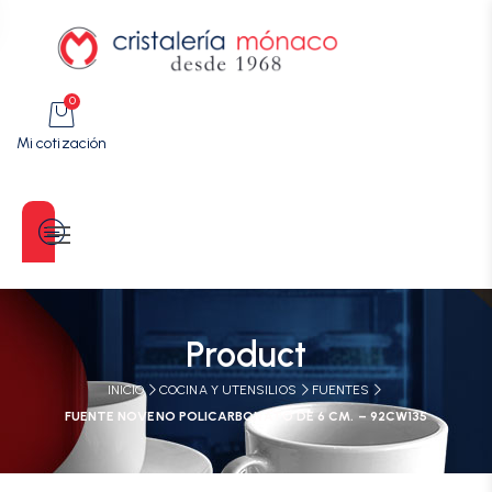
0
Mi cotización
Categorías
Product
INICIO
COCINA Y UTENSILIOS
FUENTES
FUENTE NOVENO POLICARBONATO DE 6 CM. – 92CW135