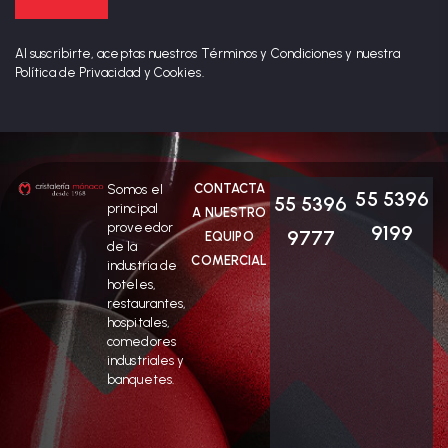
Al suscribirte, aceptas nuestros Términos y Condiciones y nuestra
Política de Privacidad y Cookies.
CONTACTA
Somos el
55 5396
55 5396
principal
A NUESTRO
proveedor
9199
9777
EQUIPO
de la
COMERCIAL
industria de
hoteles,
restaurantes,
hospitales,
comedores
industriales y
banquetes.