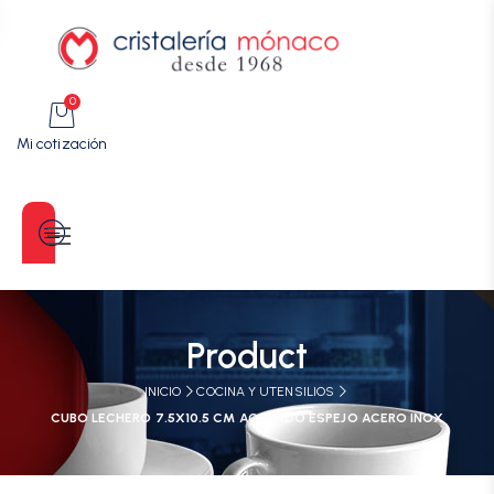
0
Mi cotización
Categorías
Product
INICIO
COCINA Y UTENSILIOS
CUBO LECHERO 7.5X10.5 CM ACABADO ESPEJO ACERO INOX