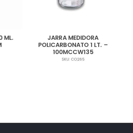
0 ML.
JARRA MEDIDORA
M
POLICARBONATO 1 LT. –
100MCCW135
SKU: CO265