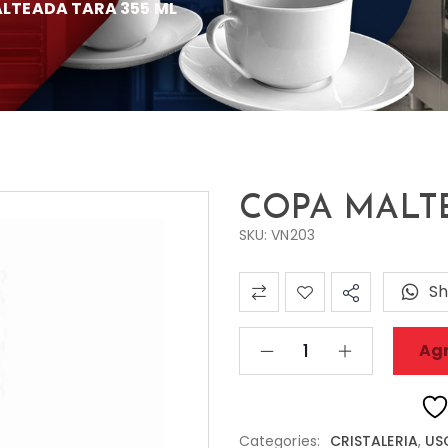
LTEADA TARA 355 ML
COPA MALTE
SKU: VN203
Sh
Agr
Categories:
CRISTALERIA
,
US