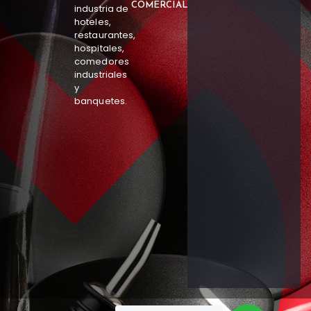
COMERCIAL
industria de
hoteles,
restaurantes,
hospitales,
comedores
industriales
y
banquetes.