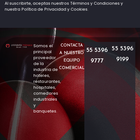
Al suscribirte, aceptas nuestros Términos y Condiciones y
nuestra Política de Privacidad y Cookies.
Somos el
CONTACTA
55 5396
55 5396
principal
A NUESTRO
proveedor
9199
9777
EQUIPO
de la
COMERCIAL
industria de
hoteles,
restaurantes,
hospitales,
comedores
industriales
y
banquetes.