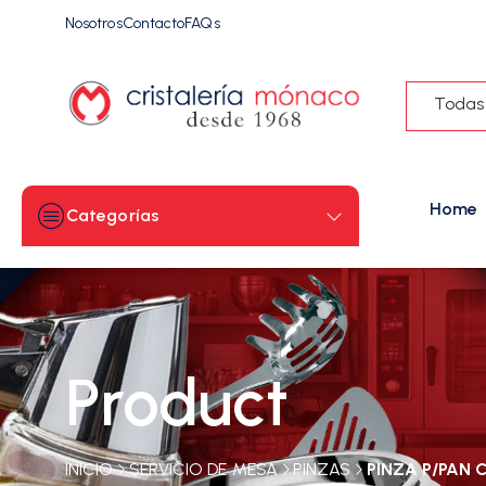
Nosotros
Contacto
FAQs
Todas
Home
Categorías
Product
INICIO
SERVICIO DE MESA
PINZAS
PINZA P/PAN 