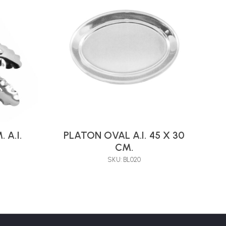
 A.I.
PLATON OVAL A.I. 45 X 30
CM.
SKU: BL020