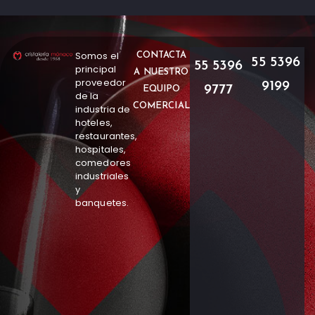
Somos el
CONTACTA
55 5396
55 5396
principal
A NUESTRO
proveedor
9199
9777
EQUIPO
de la
COMERCIAL
industria de
hoteles,
restaurantes,
hospitales,
comedores
industriales
y
banquetes.