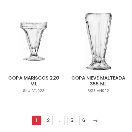
COPA MARISCOS 220
COPA NIEVE MALTEADA
ML
355 ML
SKU: VN023
SKU: VN022
1
2
…
5
6