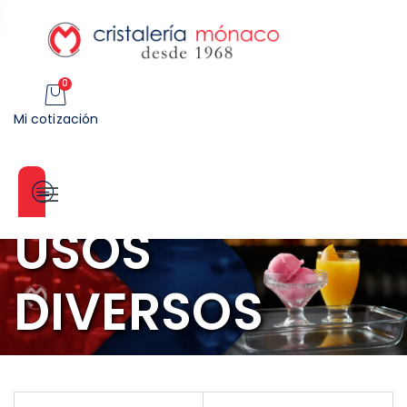
0
Mi cotización
Categorías
USOS
DIVERSOS
INICIO
>
CRISTALERIA
>
USOS DIVERSOS