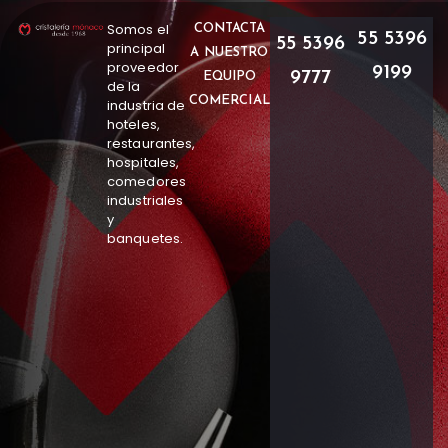
Somos el
CONTACTA
55 5396
55 5396
principal
A NUESTRO
proveedor
9199
9777
EQUIPO
de la
COMERCIAL
industria de
hoteles,
restaurantes,
hospitales,
comedores
industriales
y
banquetes.