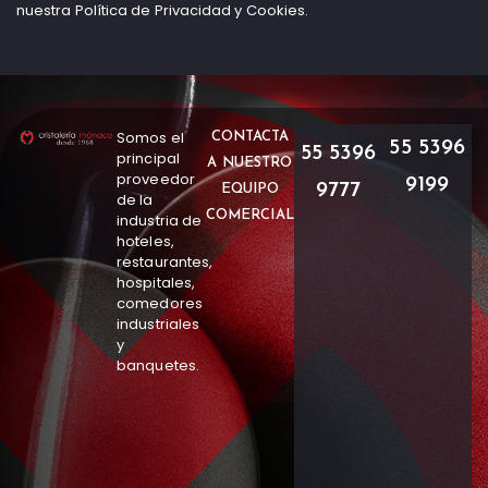
nuestra Política de Privacidad y Cookies.
Somos el
CONTACTA
55 5396
55 5396
principal
A NUESTRO
proveedor
9199
9777
EQUIPO
de la
COMERCIAL
industria de
hoteles,
restaurantes,
hospitales,
comedores
industriales
y
banquetes.