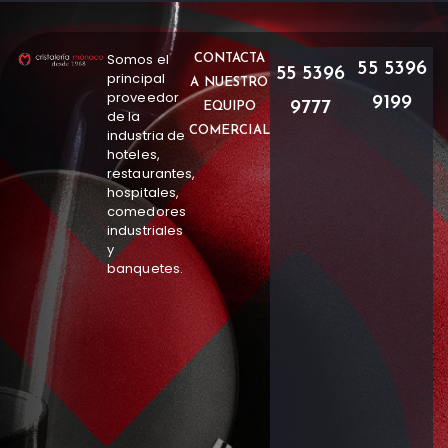
Somos el
CONTACTA
55 5396
55 5396
principal
A NUESTRO
proveedor
9199
9777
EQUIPO
de la
COMERCIAL
industria de
hoteles,
restaurantes,
hospitales,
comedores
industriales
y
banquetes.