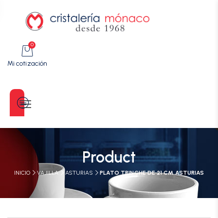
0
Mi cotización
Categorías
Product
INICIO
VAJILLA
ASTURIAS
PLATO TRINCHE DE 21 CM ASTURIAS