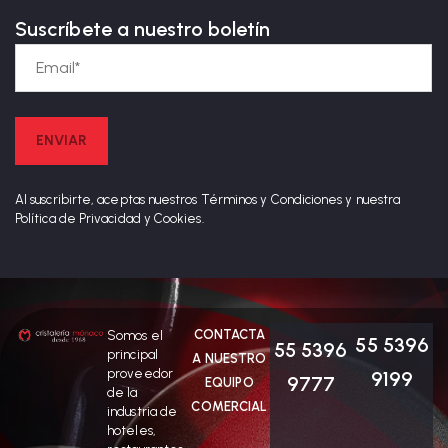
Suscríbete a nuestro boletín
Al suscribirte, aceptas nuestros Términos y Condiciones y nuestra
Política de Privacidad y Cookies.
CONTACTA
Somos el
55 5396
55 5396
principal
A NUESTRO
proveedor
9199
9777
EQUIPO
de la
COMERCIAL
industria de
hoteles,