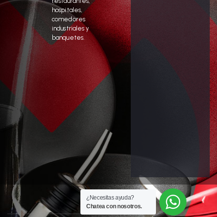
restaurantes,
hospitales,
comedores
industriales y
banquetes.
¿Necesitas ayuda?
Chatea con nosotros.