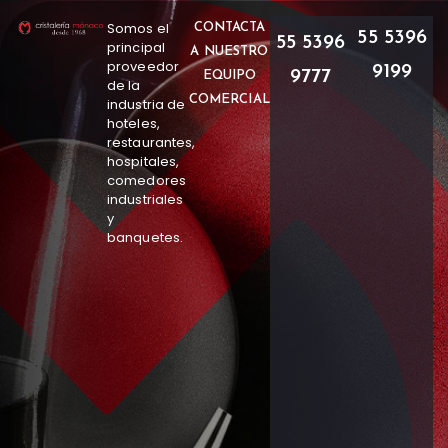
Somos el
CONTACTA
55 5396
55 5396
principal
A NUESTRO
proveedor
9199
9777
EQUIPO
de la
COMERCIAL
industria de
hoteles,
restaurantes,
hospitales,
comedores
industriales
y
banquetes.