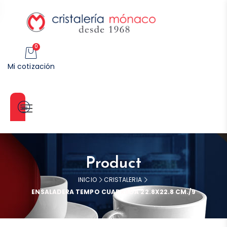
0
Mi cotización
Categorías
Product
INICIO
CRISTALERIA
ENSALADERA TEMPO CUADRADA 22.8X22.8 CM./9