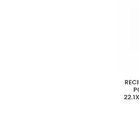
REC
P
22.1X