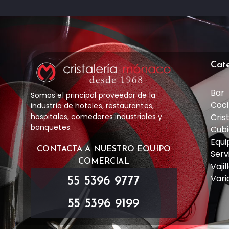
Cat
Bar
Somos el principal proveedor de la
Coci
industria de hoteles, restaurantes,
Cris
hospitales, comedores industriales y
banquetes.
Cubi
Equi
CONTACTA A NUESTRO EQUIPO
Serv
COMERCIAL
Vajil
Vari
55 5396 9777
55 5396 9199