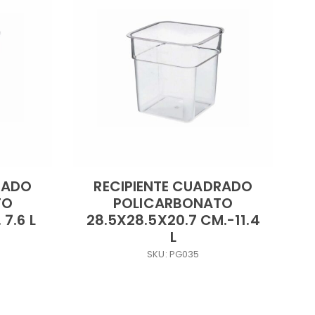
RADO
RECIPIENTE CUADRADO
TO
POLICARBONATO
 7.6 L
28.5X28.5X20.7 CM.-11.4
L
SKU: PG035