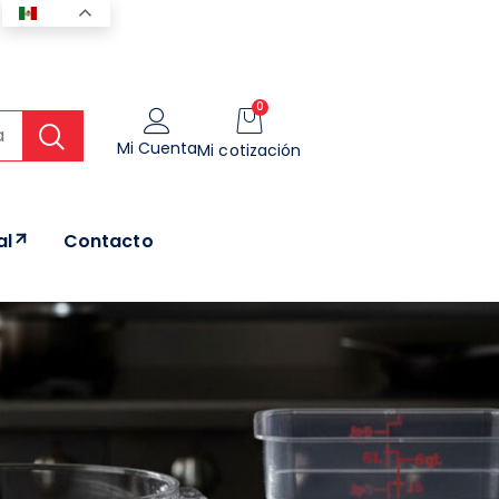
ES
0
Mi Cuenta
Mi cotización
al
Contacto
O