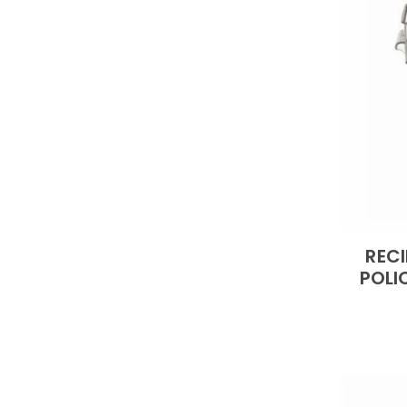
REC
POLI