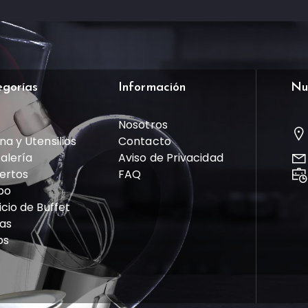
egorías
Información
Nu
Nosotros
na y Utensilios
Contacto
talería
Aviso de Privacidad
ertos
FAQ
po
icio de Buffet
las
os