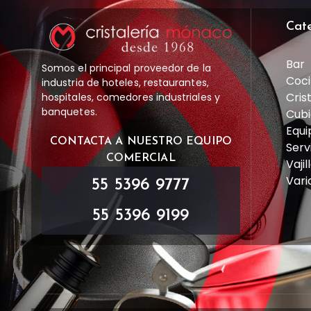
Cat
Bar
Somos el principal proveedor de la
Coci
industria de hoteles, restaurantes,
Cris
hospitales, comedores industriales y
banquetes.
Cubi
Equi
CONTACTA A NUESTRO EQUIPO
Serv
COMERCIAL
Vajil
Vari
55 5396 9777
55 5396 9199