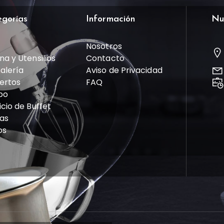
egorías
Información
Nu
Nosotros
na y Utensilios
Contacto
talería
Aviso de Privacidad
ertos
FAQ
po
icio de Buffet
las
os