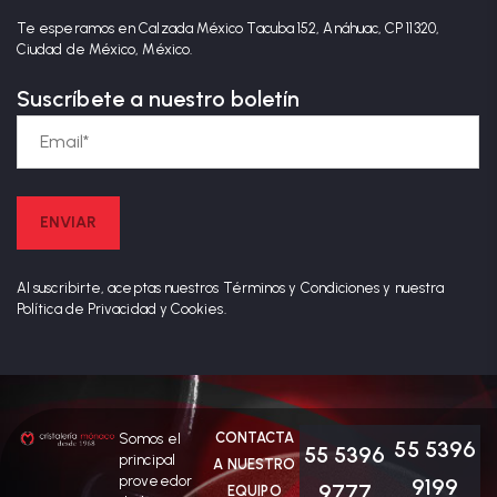
Te esperamos en Calzada México Tacuba 152, Anáhuac, CP 11320,
Ciudad de México, México.
Suscríbete a nuestro boletín
Al suscribirte, aceptas nuestros Términos y Condiciones y nuestra
Política de Privacidad y Cookies.
CONTACTA
Somos el
55 5396
55 5396
principal
A NUESTRO
proveedor
9199
9777
EQUIPO