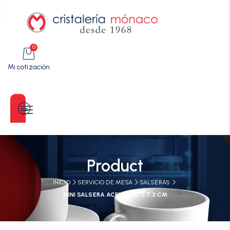
0
Mi cotización
Categorías
Product
INICIO
SERVICIO DE MESA
SALSERAS
MINI SALSERA ACERO INOX 7.2 CM