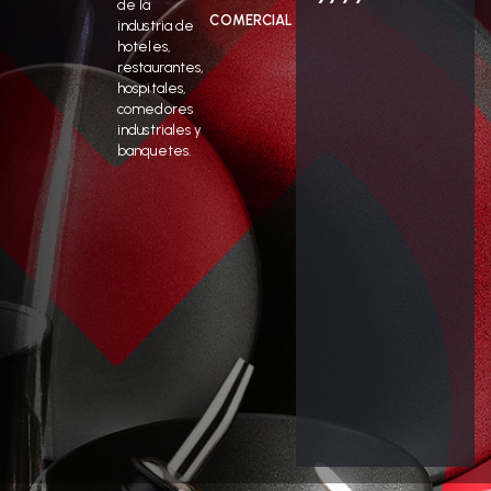
de la
COMERCIAL
industria de
hoteles,
restaurantes,
hospitales,
comedores
industriales y
banquetes.