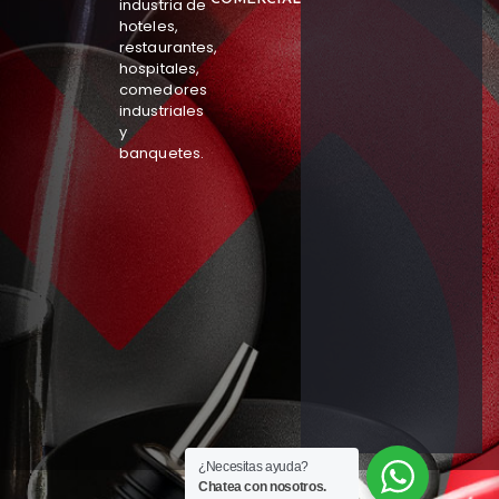
industria de
hoteles,
restaurantes,
hospitales,
comedores
industriales
y
banquetes.
¿Necesitas ayuda?
Chatea con nosotros.