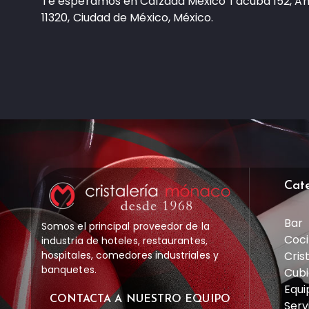
Te esperamos en Calzada México Tacuba 152, A
11320, Ciudad de México, México.
Cat
Bar
Somos el principal proveedor de la
Coci
industria de hoteles, restaurantes,
Cris
hospitales, comedores industriales y
banquetes.
Cubi
Equi
CONTACTA A NUESTRO EQUIPO
Serv