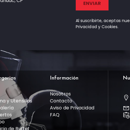
náhuac, CP
Al suscribirte, aceptas nu
Privacidad y Cookies.
egorías
Información
Nu
Nosotros
na y Utensilios
Contacto
talería
Aviso de Privacidad
ertos
FAQ
po
icio de Buffet