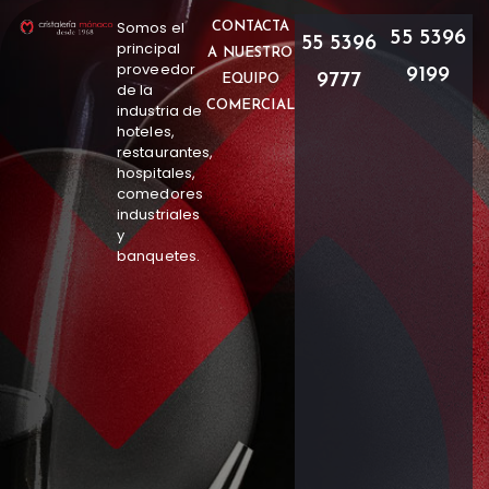
Somos el
CONTACTA
55 5396
55 5396
principal
A NUESTRO
proveedor
9199
9777
EQUIPO
de la
COMERCIAL
industria de
hoteles,
restaurantes,
hospitales,
comedores
industriales
y
banquetes.