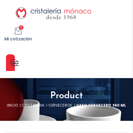
0
Mi cotización
Categorías
Product
INICIO
CRISTALERIA
CERVECEROS
VASO CERVECERO 360 ML