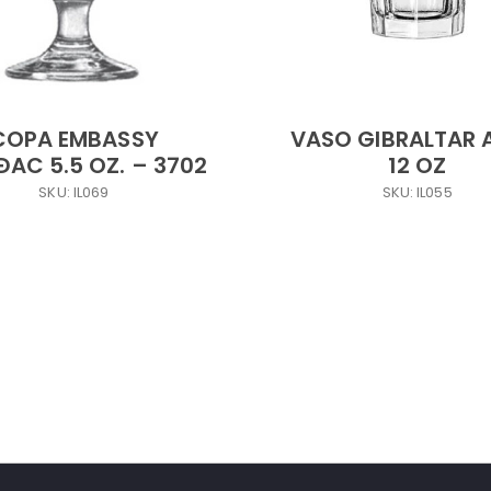
COPA EMBASSY
VASO GIBRALTAR 
AC 5.5 OZ. – 3702
12 OZ
SKU: IL069
SKU: IL055