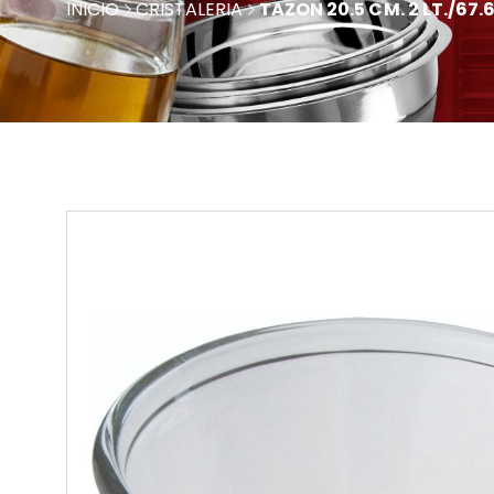
INICIO
CRISTALERIA
TAZON 20.5 CM. 2 LT./67.