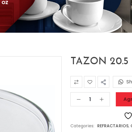
6 OZ
TAZON 20.5 C
Sh
Agr
Categories:
REFRACTARIOS
,