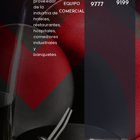
proveedor
9199
9777
EQUIPO
de la
COMERCIAL
industria de
hoteles,
restaurantes,
hospitales,
comedores
industriales
y
banquetes.