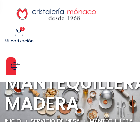
0
Mi cotización
Categorías
MANTEQUILLER
MADERA
INICIO
>
SERVICIO DE MESA
>
MANTEQUILLERA
MADERA