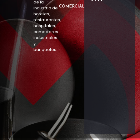
de la
COMERCIAL
industria de
hoteles,
restaurantes,
hospitales,
comedores
industriales
y
banquetes.