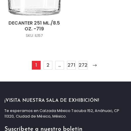
DECANTER 251 ML./8.5
OZ. -719
SKU: IL157
1
2
…
271
272
¡VISITA NUESTRA SALA DE EXHIBICIÓN!
Te esperamos en Calzada México Tacuba 152, Anáhuac, CP
11320, Ciudad de México, México.
Suscríbete a nuestro boletín