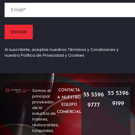
Al suscribirte, aceptas nuestros Términos y Condiciones y
nuestra Política de Privacidad y Cookies.
Somos el
CONTACTA
55 5396
55 5396
principal
A NUESTRO
proveedor
9199
9777
EQUIPO
de la
COMERCIAL
industria de
hoteles,
restaurantes,
hospitales,