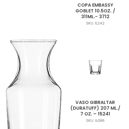
COPA EMBASSY
GOBLET 10.5OZ. /
311ML.- 3712
SKU: IL242
VASO GIBRALTAR
(DURATUFF) 207 ML./
7 OZ. – 15241
SKU: IL086