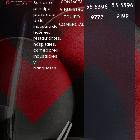
Somos el
CONTACTA
55 5396
55 5396
principal
A NUESTRO
proveedor
9199
9777
EQUIPO
de la
COMERCIAL
industria de
hoteles,
restaurantes,
hospitales,
comedores
industriales
y
banquetes.