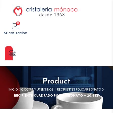
0
Mi cotización
Categorías
Product
INICIO
COCINA Y UTENSILIOS
RECIPIENTES POLICARBONATO
RECIPIENTE CUADRADO POLICARBONATO – 20.8 LT