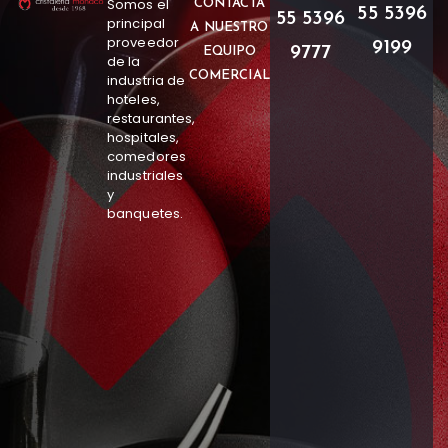
Somos el
CONTACTA
55 5396
55 5396
principal
A NUESTRO
proveedor
9199
9777
EQUIPO
de la
COMERCIAL
industria de
hoteles,
restaurantes,
hospitales,
comedores
industriales
y
banquetes.