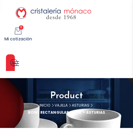
0
Mi cotización
Categorías
Product
INICIO
VAJILLA
ASTURIAS
BOWL RECTANGULAR 14 CM – ASTURIAS