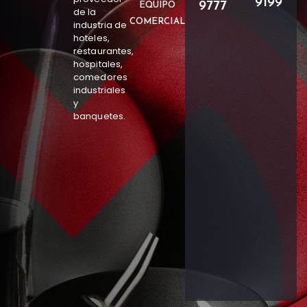
9199
9777
EQUIPO
de la
COMERCIAL
industria de
hoteles,
restaurantes,
hospitales,
comedores
industriales
y
banquetes.