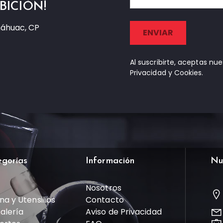
BICIÓN!
náhuac, CP
Al suscribirte, aceptas nu
Privacidad y Cookies.
egorías
Información
Nu
Nosotros
na y Utensilios
Contacto
talería
Aviso de Privacidad