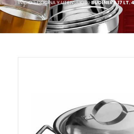
INICIO
COCINA Y UTENSILIOS
BUDINERA 17 LT. 4