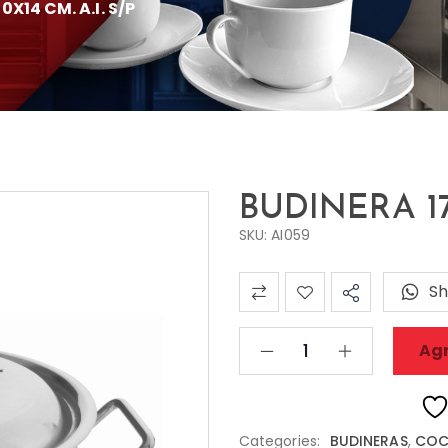
0X14 CM. A.I. S/P
BUDINERA 17 
SKU: AI059
Sh
Agr
Categories:
BUDINERAS
,
COCI