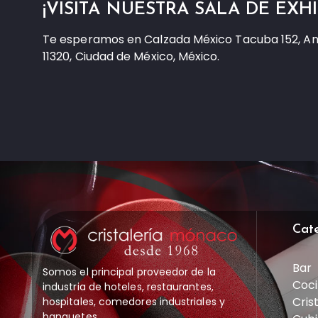
¡VISITA NUESTRA SALA DE EXHI
Te esperamos en Calzada México Tacuba 152, A
11320, Ciudad de México, México.
Cat
Bar
Somos el principal proveedor de la
Coci
industria de hoteles, restaurantes,
Cris
hospitales, comedores industriales y
banquetes.