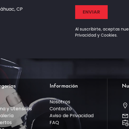
náhuac, CP
Al suscribirte, aceptas nu
Privacidad y Cookies.
egorías
Información
Nu
Nosotros
na y Utensilios
Contacto
talería
Aviso de Privacidad
ertos
FAQ