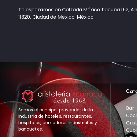
Te esperamos en Calzada México Tacuba 152, A
11320, Ciudad de México, México.
Cat
Bar
Somos el principal proveedor de la
Coci
industria de hoteles, restaurantes,
Cris
hospitales, comedores industriales y
banquetes.
Cubi