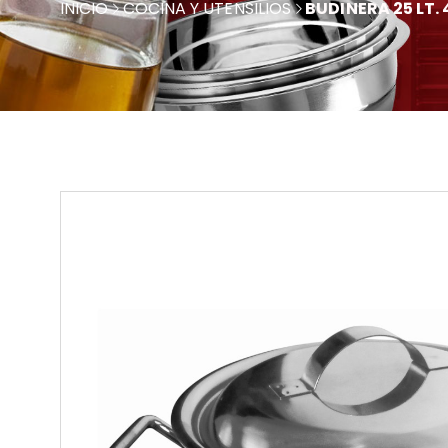
INICIO
COCINA Y UTENSILIOS
BUDINERA 25 LT. 4