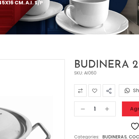
5X16 CM. A.I. S/P
BUDINERA 25 
SKU: AI060
Sh
Agr
Categories:
BUDINERAS
,
COCI