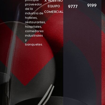
A NUESTRO
proveedor
9199
9777
EQUIPO
de la
COMERCIAL
industria de
hoteles,
restaurantes,
hospitales,
comedores
industriales
y
banquetes.