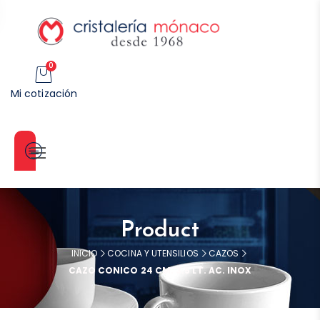
0
Mi cotización
Categorías
Product
INICIO
COCINA Y UTENSILIOS
CAZOS
CAZO CONICO 24 CM. 3.5 LT. AC. INOX