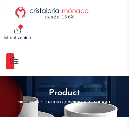
0
Mi cotización
Categorías
Product
INICIO
BAR
CENICEROS
CENICERO DE AGUA A.I.