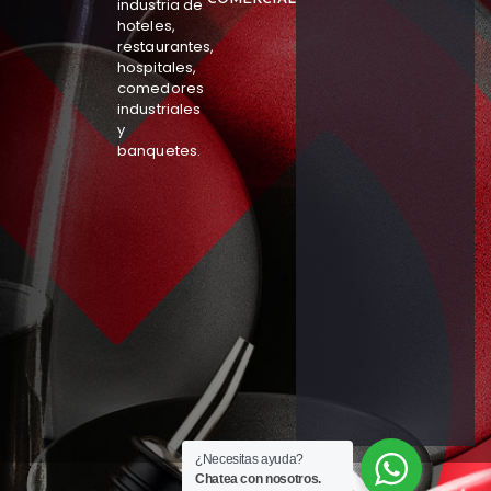
industria de
hoteles,
restaurantes,
hospitales,
comedores
industriales
y
banquetes.
¿Necesitas ayuda?
Chatea con nosotros.