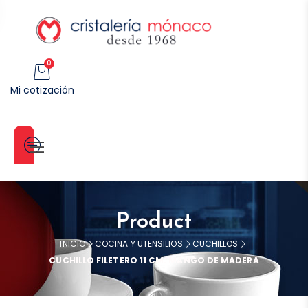
0
Mi cotización
Categorías
Product
INICIO
COCINA Y UTENSILIOS
CUCHILLOS
CUCHILLO FILETERO 11 CM. MANGO DE MADERA