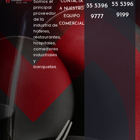
Somos el
CONTACTA
55 5396
55 5396
principal
A NUESTRO
proveedor
9199
9777
EQUIPO
de la
COMERCIAL
industria de
hoteles,
restaurantes,
hospitales,
comedores
industriales
y
banquetes.