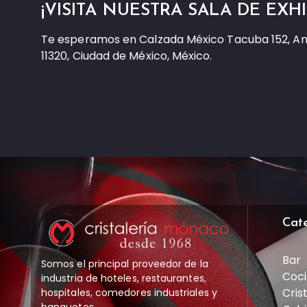
¡VISITA NUESTRA SALA DE EXHI
Te esperamos en Calzada México Tacuba 152, A
11320, Ciudad de México, México.
Cat
Bar
Somos el principal proveedor de la
Coci
industria de hoteles, restaurantes,
Cris
hospitales, comedores industriales y