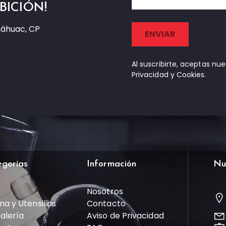
BICIÓN!
náhuac, CP
Al suscribirte, aceptas nu
Privacidad y Cookies.
egorías
Información
Nu
Nosotros
na y Utensilios
Contacto
talería
Aviso de Privacidad