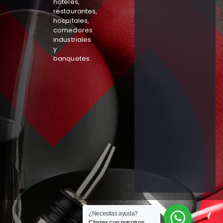
hoteles,
restaurantes,
hospitales,
comedores
industriales
y
banquetes.
¿Necesitas ayuda?
Chatea con nosotros.