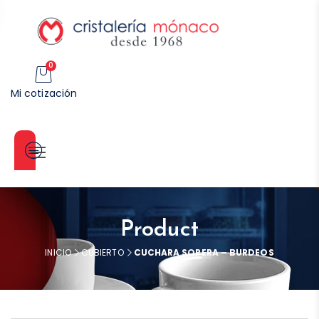
0
Mi cotización
Categorías
Product
INICIO
CUBIERTO
CUCHARA SOPERA – BURDEOS