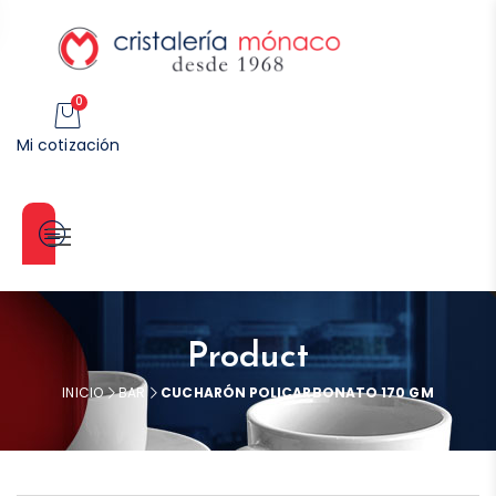
0
Mi cotización
Categorías
Product
INICIO
BAR
CUCHARÓN POLICARBONATO 170 GM