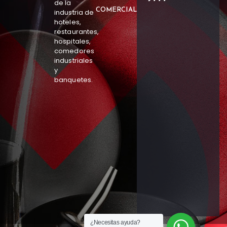
de la
COMERCIAL
industria de
hoteles,
restaurantes,
hospitales,
comedores
industriales
y
banquetes.
¿Necesitas ayuda?