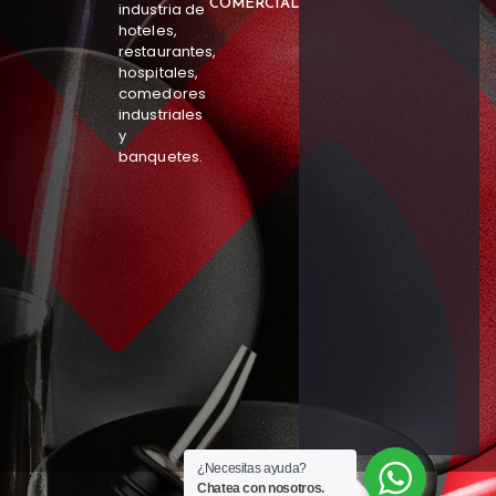
COMERCIAL
industria de
hoteles,
restaurantes,
hospitales,
comedores
industriales
y
banquetes.
¿Necesitas ayuda?
Chatea con nosotros.