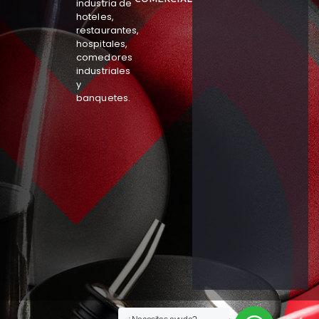
industria de
hoteles,
restaurantes,
hospitales,
comedores
industriales
y
banquetes.