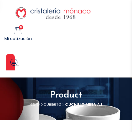
0
Mi cotización
Categorías
Product
INICIO
CUBIERTO
CUCHILLO MESA A.I.