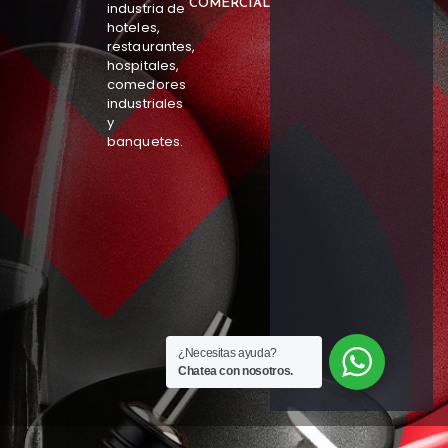
COMERCIAL
industria de
hoteles,
restaurantes,
hospitales,
comedores
industriales
y
banquetes.
¿Necesitas ayuda?
Chatea con nosotros.