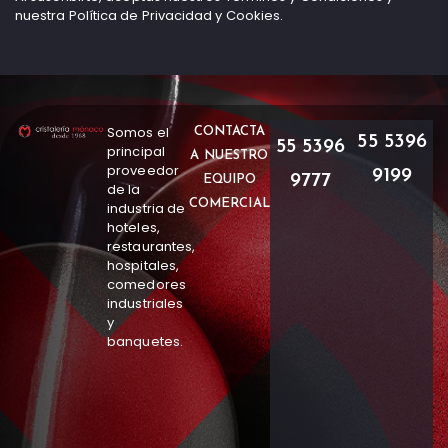
nuestra Política de Privacidad y Cookies.
Somos el
CONTACTA
55 5396
55 5396
principal
A NUESTRO
proveedor
9199
9777
EQUIPO
de la
COMERCIAL
industria de
hoteles,
restaurantes,
hospitales,
comedores
industriales
y
banquetes.