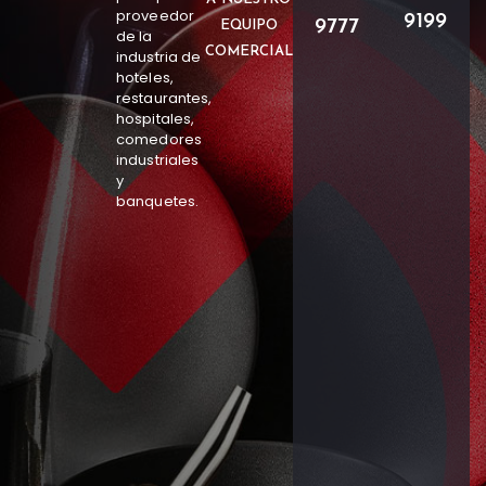
proveedor
9199
9777
EQUIPO
de la
COMERCIAL
industria de
hoteles,
restaurantes,
hospitales,
comedores
industriales
y
banquetes.