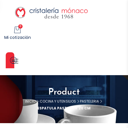
0
Mi cotización
Categorías
Product
INICIO
COCINA Y UTENSILIOS
PASTELERIA
ESPATULA PASTELERA 20 CM