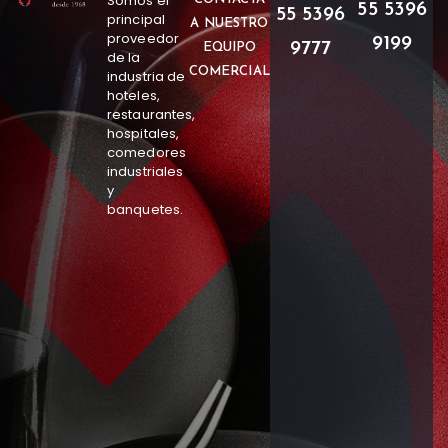
Somos el
55 5396
55 5396
principal
A NUESTRO
proveedor
9199
9777
EQUIPO
de la
COMERCIAL
industria de
hoteles,
restaurantes,
hospitales,
comedores
industriales
y
banquetes.