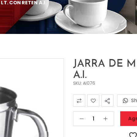
LT. CON RETEN A.I.
JARRA DE M
A.I.
SKU: AI076
Sh
Agr