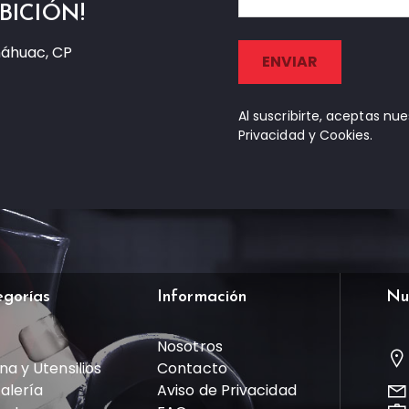
BICIÓN!
náhuac, CP
Al suscribirte, aceptas nu
Privacidad y Cookies.
egorías
Información
Nu
Nosotros
na y Utensilios
Contacto
talería
Aviso de Privacidad