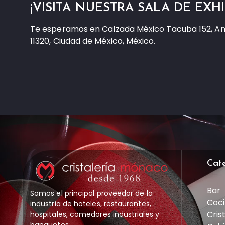
¡VISITA NUESTRA SALA DE EXHI
Te esperamos en Calzada México Tacuba 152, A
11320, Ciudad de México, México.
Cat
Bar
Somos el principal proveedor de la
Coci
industria de hoteles, restaurantes,
Cris
hospitales, comedores industriales y