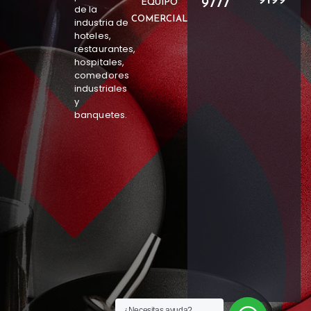
9777
EQUIPO
de la
COMERCIAL
industria de
hoteles,
restaurantes,
hospitales,
comedores
industriales
y
banquetes.
¿Necesitas ayuda?