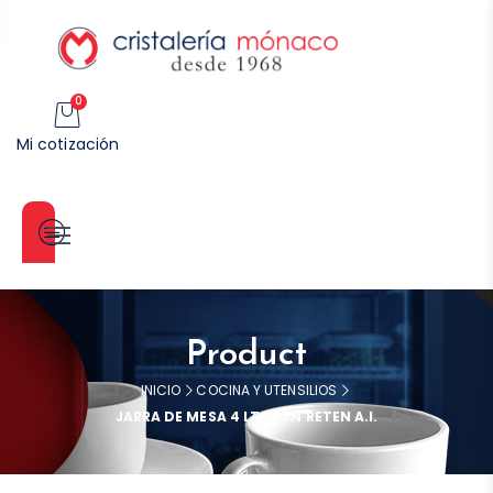
0
Mi cotización
Categorías
Product
INICIO
COCINA Y UTENSILIOS
JARRA DE MESA 4 LT. CON RETEN A.I.