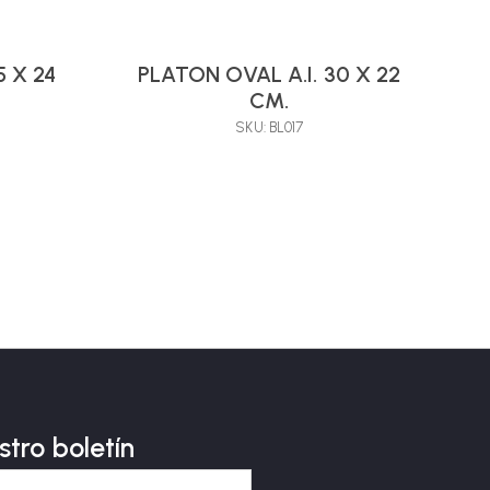
5 X 24
PLATON OVAL A.I. 30 X 22
CM.
SKU: BL017
stro boletín