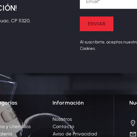
CIÓN!
ac, CP 11320,
Al suscribirte, aceptas nuestr
Cookies.
egorías
Información
Nu
Nosotros
a y Utensilios
Contacto
alería
Aviso de Privacidad