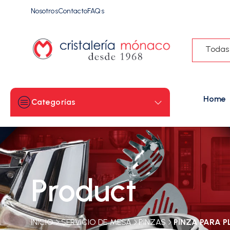
Nosotros
Contacto
FAQs
Todas
Home
Categorías
Product
INICIO
SERVICIO DE MESA
PINZAS
PINZA PARA P