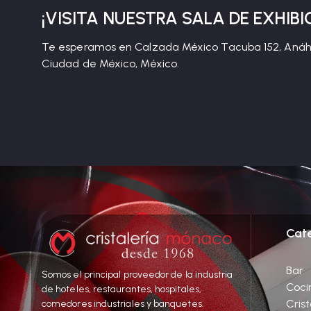
¡VISITA NUESTRA SALA DE EXHIBI
Te esperamos en Calzada México Tacuba 152, Anáhu
Ciudad de México, México.
Cat
Bar
Somos el principal proveedor de la industria
Cocin
de hoteles, restaurantes, hospitales,
Crist
comedores industriales y banquetes.