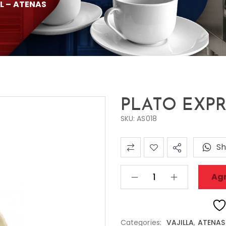
L – ATENAS
PLATO EXPR
SKU: AS018
Sh
Agr
Categories:
VAJILLA
,
ATENAS