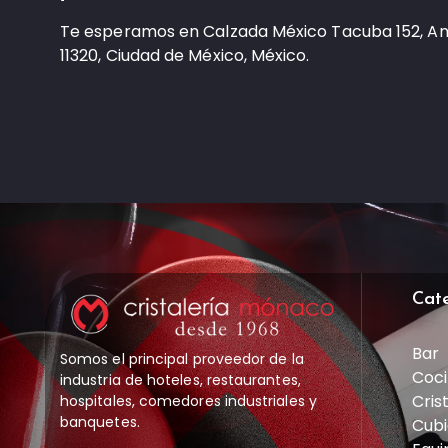
Te esperamos en Calzada México Tacuba 152, A
11320, Ciudad de México, México.
Cat
Bar
Somos el principal proveedor de la
Coci
industria de hoteles, restaurantes,
Cris
hospitales, comedores industriales y
banquetes.
Cubi