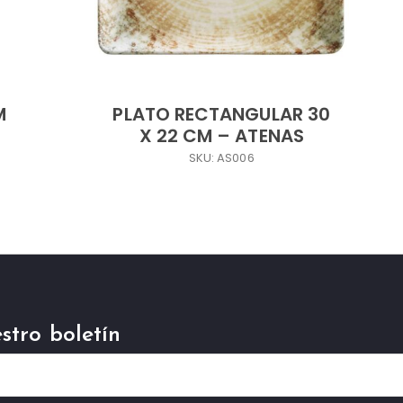
M
PLATO RECTANGULAR 30
P
X 22 CM – ATENAS
SKU: AS006
stro boletín