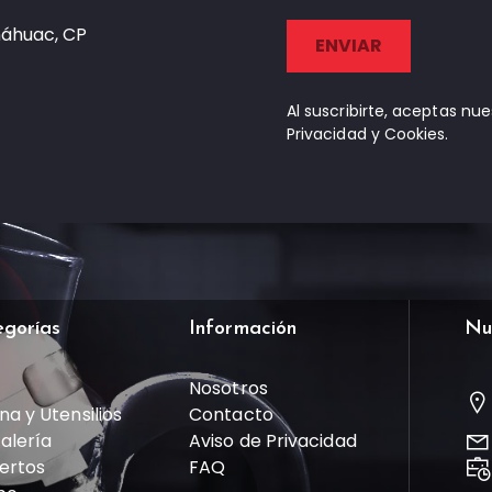
náhuac, CP
Al suscribirte, aceptas nu
Privacidad y Cookies.
egorías
Información
Nu
Nosotros
na y Utensilios
Contacto
talería
Aviso de Privacidad
ertos
FAQ