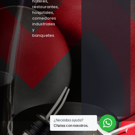
hoteles,
restaurantes,
hospitales,
comedores
industriales
y
banquetes.
¿Necesitas ayuda?
Chatea con nosotros.