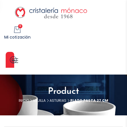
0
Mi cotización
Categorías
Product
INICIO
VAJILLA
ASTURIAS
PLATO PASTA 27 CM