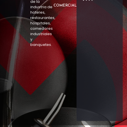
de la
COMERCIAL
industria de
hoteles,
restaurantes,
hospitales,
comedores
industriales
y
banquetes.