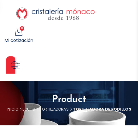
0
Mi cotización
Categorías
Product
INICIO
EQUIPO
TORTILLADORAS
TORTILLADORA DE RODILLOS