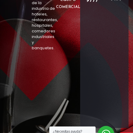
9777
de la
COMERCIAL
industria de
hoteles,
restaurantes,
hospitales,
comedores
industriales
y
banquetes.
¿Necesitas ayuda?