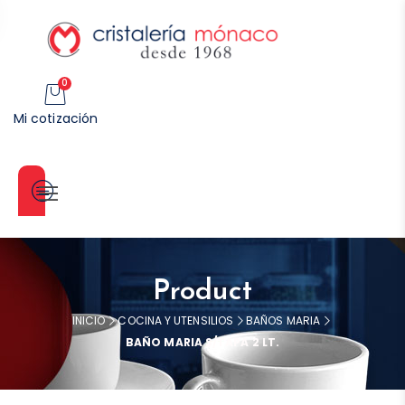
0
Mi cotización
Categorías
Product
INICIO
COCINA Y UTENSILIOS
BAÑOS MARIA
BAÑO MARIA S/TAPA 2 LT.